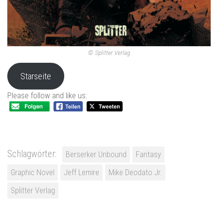
© Splitter Verlag
Starseite
Please follow and like us:
Schlagwörter:
Berserker Unbound
Fantasy
Graphic Novel
Jeff Lemire
Mike Deodato Jr.
Splitter Verlag