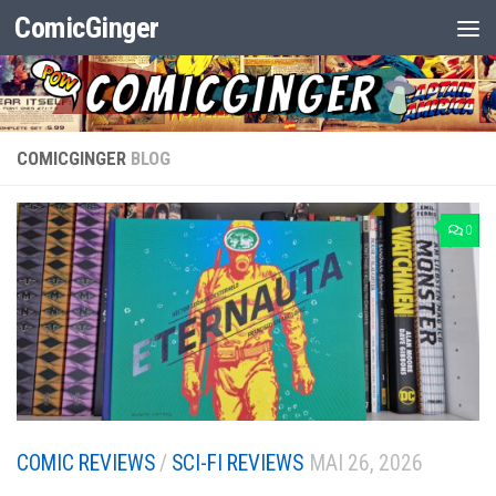
ComicGinger
Zum Inhalt springen
COMICGINGER
BLOG
0
COMIC REVIEWS
/
SCI-FI REVIEWS
MAI 26, 2026