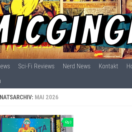
iews
Sci-Fi Reviews
Nerd News
Kontakt
Ho
h
NATSARCHIV:
MAI 2026
0