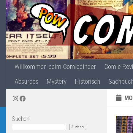
Zum Inhalt springen
Willkommen beim Comicginger
Comic Rev
Absurdes
Mystery
Historisch
Sachbuc
Instagram
Facebook
MO
Suchen
Suchen