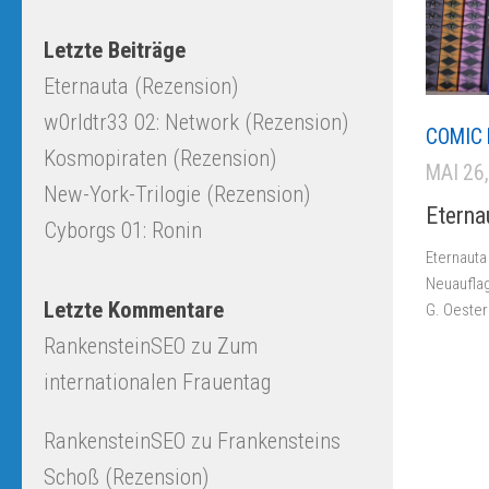
Letzte Beiträge
Eternauta (Rezension)
w0rldtr33 02: Network (Rezension)
COMIC 
Kosmopiraten (Rezension)
MAI 26
New-York-Trilogie (Rezension)
Eterna
Cyborgs 01: Ronin
Eternauta
Neuauflag
Letzte Kommentare
G. Oester
RankensteinSEO
zu
Zum
internationalen Frauentag
RankensteinSEO
zu
Frankensteins
Schoß (Rezension)