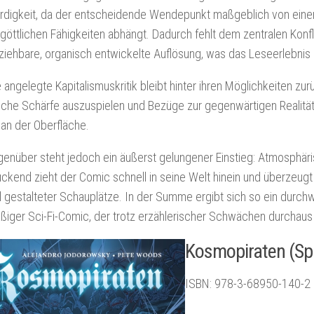
digkeit, da der entscheidende Wendepunkt maßgeblich von einer
göttlichen Fähigkeiten abhängt. Dadurch fehlt dem zentralen Konfl
ziehbare, organisch entwickelte Auflösung, was das Leseerlebnis
 angelegte Kapitalismuskritik bleibt hinter ihren Möglichkeiten zurü
che Schärfe auszuspielen und Bezüge zur gegenwärtigen Realität h
 an der Oberfläche.
nüber steht jedoch ein äußerst gelungener Einstieg: Atmosphäris
ckend zieht der Comic schnell in seine Welt hinein und überzeugt 
l gestalteter Schauplätze. In der Summe ergibt sich so ein durchw
ßiger Sci-Fi-Comic, der trotz erzählerischer Schwächen durchaus 
Kosmopiraten (Spl
ISBN: 978-3-68950-140-2