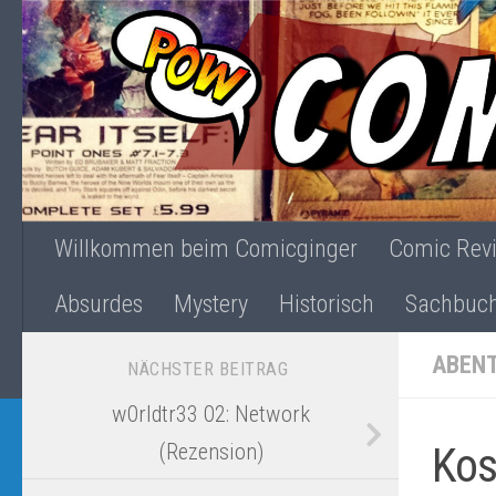
Zum Inhalt springen
Willkommen beim Comicginger
Comic Rev
Absurdes
Mystery
Historisch
Sachbuc
ABEN
NÄCHSTER BEITRAG
w0rldtr33 02: Network
Kos
(Rezension)