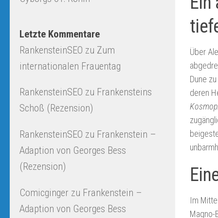
Ein 
tief
Letzte Kommentare
RankensteinSEO
zu
Zum
Über Ale
internationalen Frauentag
abgedre
Dune zu 
RankensteinSEO
zu
Frankensteins
deren He
Kosmopi
Schoß (Rezension)
zugängl
RankensteinSEO
zu
Frankenstein –
beigeste
unbarmh
Adaption von Georges Bess
(Rezension)
Ein
Comicginger
zu
Frankenstein –
Im Mitt
Adaption von Georges Bess
Magno-Ba