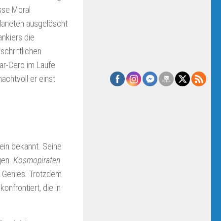
sse Moral
Planeten ausgelöscht
ankiers die
schrittlichen
ar-Cero im Laufe
achtvoll er einst
ein bekannt. Seine
gen.
Kosmopiraten
n Genies. Trotzdem
onfrontiert, die in