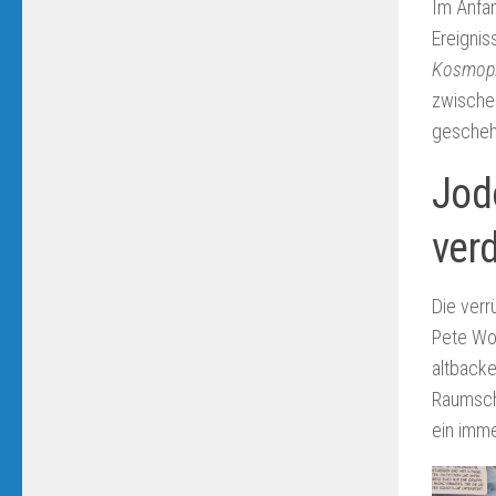
Im Anfan
Ereignis
Kosmopi
zwische
gescheh
Jod
ver
Die verr
Pete Wo
altbacke
Raumschi
ein imme