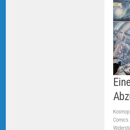
Ein
Abz
Kosmopir
Comics. 
Widersta