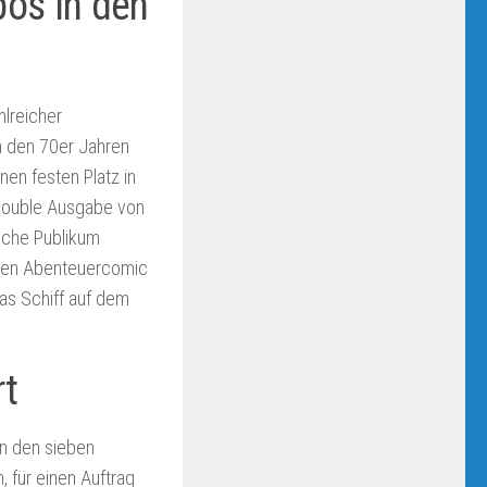
pos in den
lreicher
n den 70er Jahren
nen festen Platz in
rDouble Ausgabe von
tsche Publikum
hten Abenteuercomic
as Schiff auf dem
rt
on den sieben
 für einen Auftrag