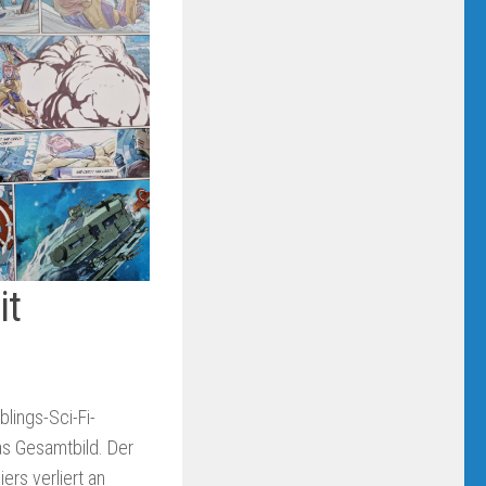
it
lings-Sci-Fi-
as Gesamtbild. Der
rs verliert an