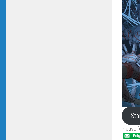
Sta
Please f