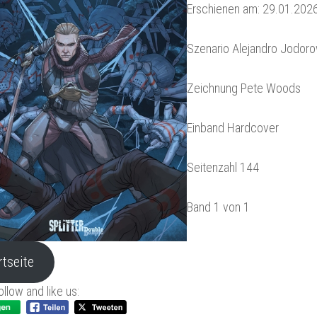
Erschienen am: 29.01.202
Szenario Alejandro Jodor
Zeichnung Pete Woods
Einband Hardcover
Seitenzahl 144
Band 1 von 1
rtseite
ollow and like us: