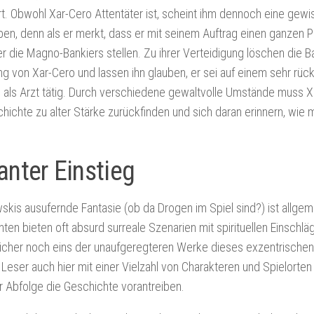
t. Obwohl Xar-Cero Attentäter ist, scheint ihm dennoch eine gewi
ben, denn als er merkt, dass er mit seinem Auftrag einen ganzen 
l er die Magno-Bankiers stellen. Zu ihrer Verteidigung löschen die B
ng von Xar-Cero und lassen ihn glauben, er sei auf einem sehr rück
 als Arzt tätig. Durch verschiedene gewaltvolle Umstände muss X
hichte zu alter Stärke zurückfinden und sich daran erinnern, wie m
anter Einstieg
kis ausufernde Fantasie (ob da Drogen im Spiel sind?) ist allgem
ten bieten oft absurd surreale Szenarien mit spirituellen Einschlä
 sicher noch eins der unaufgeregteren Werke dieses exzentrische
 Leser auch hier mit einer Vielzahl von Charakteren und Spielorten k
r Abfolge die Geschichte vorantreiben.