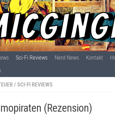
iews
Sci-Fi Reviews
Nerd News
Kontakt
Ho
h
TEUER
/
SCI-FI REVIEWS
mopiraten (Rezension)