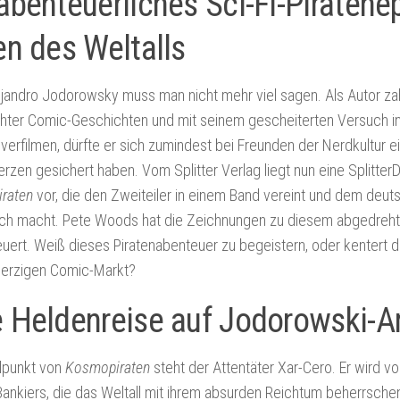
abenteuerliches Sci-Fi-Piratene
en des Weltalls
jandro Jodorowsky muss man nicht mehr viel sagen. Als Autor zah
hter Comic-Geschichten und mit seinem gescheiterten Versuch i
verfilmen, dürfte er sich zumindest bei Freunden der Nerdkultur ei
rzen gesichert haben. Vom Splitter Verlag liegt nun eine Splitte
raten
vor, die den Zweiteiler in einem Band vereint und dem deu
ich macht. Pete Woods hat die Zeichnungen zu diesem abgedre
uert. Weiß dieses Piratenabenteuer zu begeistern, oder kentert d
erzigen Comic-Markt?
e Heldenreise auf Jodorowski-A
elpunkt von
Kosmopiraten
steht der Attentäter Xar-Cero. Er wird v
nkiers, die das Weltall mit ihrem absurden Reichtum beherrschen,