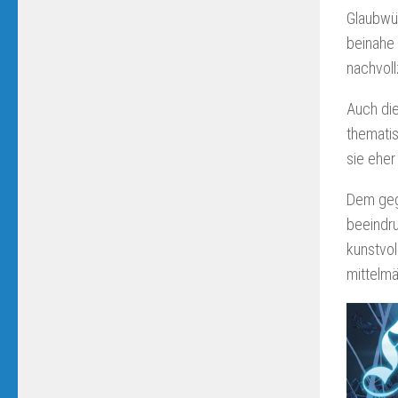
Glaubwür
beinahe 
nachvoll
Auch die
thematis
sie eher
Dem gege
beeindru
kunstvol
mittelmä