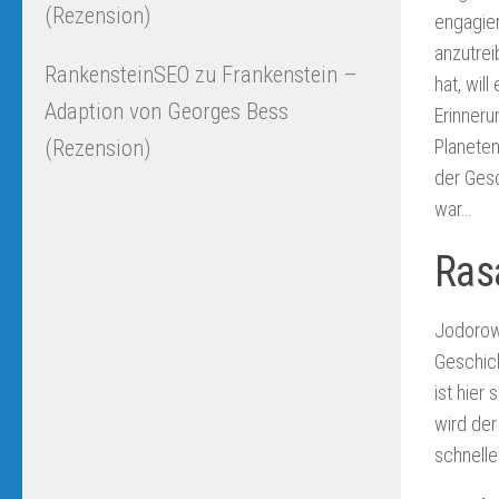
(Rezension)
engagier
anzutrei
RankensteinSEO
zu
Frankenstein –
hat, wil
Adaption von Georges Bess
Erinneru
Planeten
(Rezension)
der Gesc
war…
Ras
Jodorows
Geschich
ist hier
wird der
schnelle