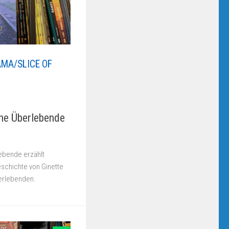
MA/SLICE OF
ine Überlebende
ebende erzählt
eschichte von Ginette
berlebenden.