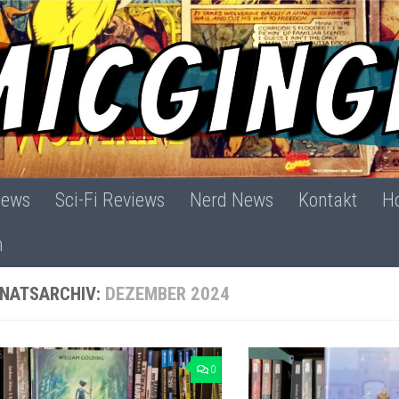
iews
Sci-Fi Reviews
Nerd News
Kontakt
Ho
h
NATSARCHIV:
DEZEMBER 2024
0