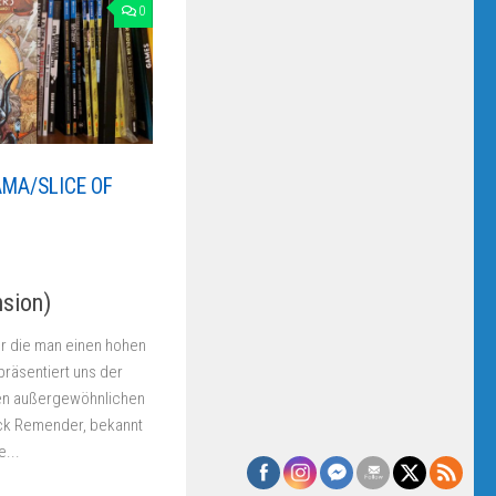
0
MA/SLICE OF
nsion)
ür die man einen hohen
 präsentiert uns der
ren außergewöhnlichen
ck Remender, bekannt
...