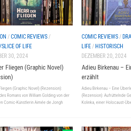
ION
/
COMIC REVIEWS
/
COMIC REVIEWS
/
DRA
SLICE OF LIFE
LIFE
/
HISTORISCH
ER 30, 2024
DEZEMBER 20, 2024
er Fliegen (Graphic Novel)
Adieu Birkenau – E
sion)
erzählt
Fliegen (Graphic Novel) (Rezension):
Adieu Birkenau – Eine Überl
des Romans von William Golding von der
(Rezension): Aufrüttelnde G
ten Comic-Künstlerin Aimée de Jongh
Kolinka, einer Holocaust-Ü