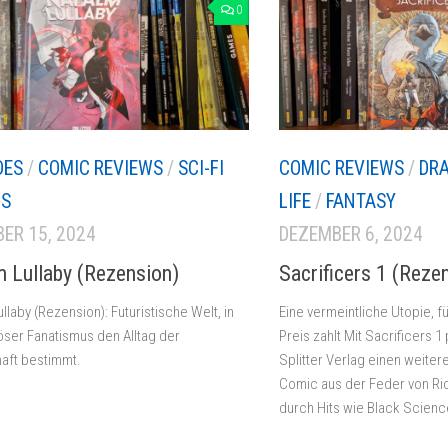
0
DES
/
COMIC REVIEWS
/
SCI-FI
COMIC REVIEWS
/
DRA
WS
LIFE
/
FANTASY
ER 15, 2024
DEZEMBER 6, 2024
 Lullaby (Rezension)
Sacrificers 1 (Reze
llaby (Rezension): Futuristische Welt, in
Eine vermeintliche Utopie, f
iöser Fanatismus den Alltag der
Preis zahlt Mit Sacrificers 1
aft bestimmt.
Splitter Verlag einen weite
Comic aus der Feder von Ri
durch Hits wie Black Science