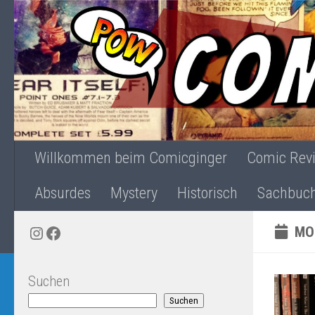
Zum Inhalt springen
Willkommen beim Comicginger
Comic Rev
Absurdes
Mystery
Historisch
Sachbuc
Instagram
Facebook
MO
Suchen
Suchen