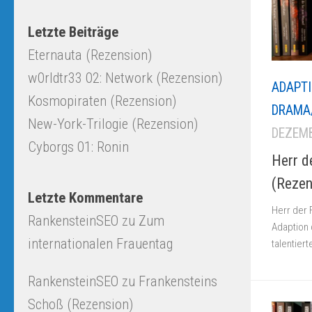
Letzte Beiträge
Eternauta (Rezension)
w0rldtr33 02: Network (Rezension)
ADAPT
Kosmopiraten (Rezension)
DRAMA/
New-York-Trilogie (Rezension)
DEZEMB
Cyborgs 01: Ronin
Herr d
(Rezen
Letzte Kommentare
Herr der 
RankensteinSEO
zu
Zum
Adaption 
internationalen Frauentag
talentier
RankensteinSEO
zu
Frankensteins
Schoß (Rezension)