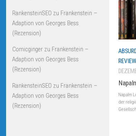
RankensteinSEO
zu
Frankenstein –
Adaption von Georges Bess
(Rezension)
Comicginger
zu
Frankenstein –
ABSUR
Adaption von Georges Bess
REVIE
(Rezension)
DEZEMB
Napalm
RankensteinSEO
zu
Frankenstein –
Napalm Lu
Adaption von Georges Bess
der relig
(Rezension)
Gesellsch