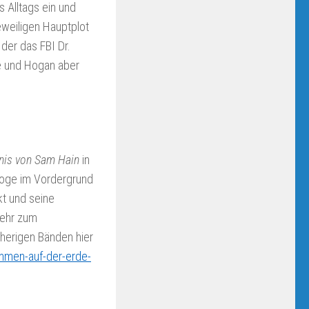
 Alltags ein und
eweiligen Hauptplot
der das FBI Dr.
se und Hogan aber
mnis von Sam Hain
in
aloge im Vordergrund
kt und seine
mehr zum
rherigen Bänden hier
ommen-auf-der-erde-