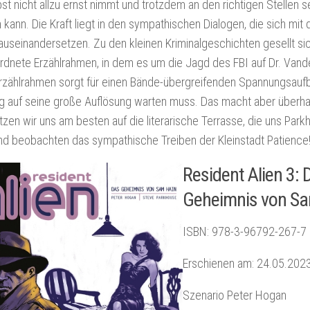
bst nicht allzu ernst nimmt und trotzdem an den richtigen Stellen se
n kann. Die Kraft liegt in den sympathischen Dialogen, die sich mit 
useinandersetzen. Zu den kleinen Kriminalgeschichten gesellt si
dnete Erzählrahmen, in dem es um die Jagd des FBI auf Dr. Vand
rzählrahmen sorgt für einen Bände-übergreifenden Spannungsauf
g auf seine große Auflösung warten muss. Das macht aber überhau
tzen wir uns am besten auf die literarische Terrasse, die uns Pa
d beobachten das sympathische Treiben der Kleinstadt Patience
Resident Alien 3: 
Geheimnis von Sa
ISBN: 978-3-96792-267-7
Erschienen am: 24.05.202
Szenario Peter Hogan