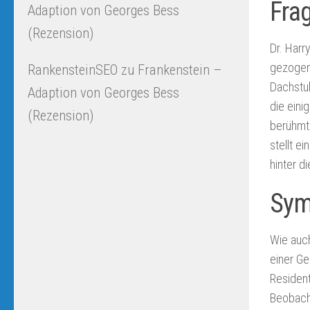
Fra
Adaption von Georges Bess
(Rezension)
Dr. Harr
gezogen
RankensteinSEO
zu
Frankenstein –
Dachstuh
Adaption von Georges Bess
die eini
(Rezension)
berühmt
stellt e
hinter 
Sym
Wie auc
einer Ge
Resident
Beobach