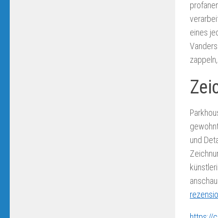
profanen
verarbei
eines je
Vandersp
zappeln
Zei
Parkhous
gewohnte
und Deta
Zeichnu
künstler
anschau
rezensi
https://