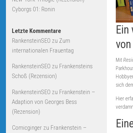
Cyborgs 01: Ronin
Ein 
Letzte Kommentare
RankensteinSEO
zu
Zum
von
internationalen Frauentag
Mit
Resi
RankensteinSEO
zu
Frankensteins
Parkhous
Schoß (Rezension)
Hobbyerm
sich dem
RankensteinSEO
zu
Frankenstein –
Hier erf
Adaption von Georges Bess
verdammt
(Rezension)
Eine
Comicginger
zu
Frankenstein –