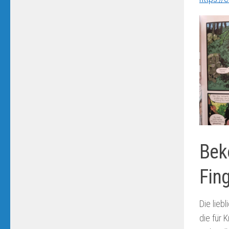
Bek
Fin
Die lieb
die für 