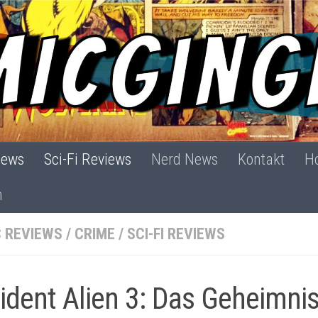
iews
Sci-Fi Reviews
Nerd News
Kontakt
Ho
h
 REVIEWS
/
CRIME
/
SCI-FI REVIEWS
ident Alien 3: Das Geheimni