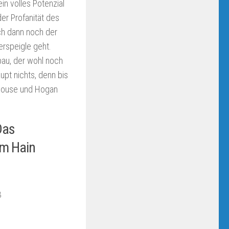
in volles Potenzial
der Profanität des
ch dann noch der
erspeigle geht.
bau, der wohl noch
pt nichts, denn bis
rkhouse und Hogan
!
Das
m Hain
3