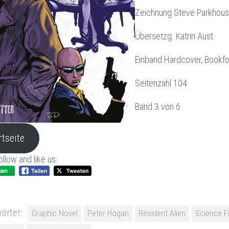
Zeichnung Steve Parkhou
Übersetzg. Katrin Aust
Einband Hardcover, Bookf
Seitenzahl 104
Band 3 von 6
rtseite
ollow and like us:
örter:
Graphic Novel
Peter Hogan
Resident Alien
Science F