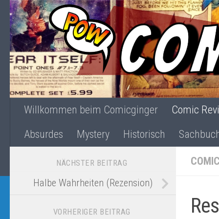
Zum Inhalt springen
Willkommen beim Comicginger
Comic Rev
Absurdes
Mystery
Historisch
Sachbuc
COMIC
NÄCHSTER BEITRAG
Halbe Wahrheiten (Rezension)
Res
VORHERIGER BEITRAG