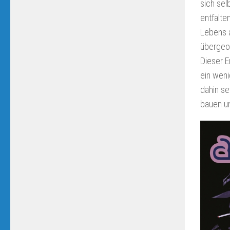
sich sel
entfalte
Lebens a
übergeor
Dieser E
ein weni
dahin se
bauen un