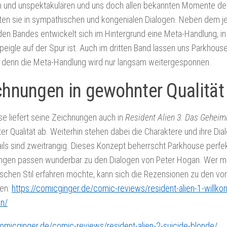
 und unspektakulären und uns doch allen bekannten Momente des
ten sie in sympathischen und kongenialen Dialogen. Neben dem j
den Bandes entwickelt sich im Hintergrund eine Meta-Handlung, in 
eigle auf der Spur ist. Auch im dritten Band lassen uns Parkhou
, denn die Meta-Handlung wird nur langsam weitergesponnen.
chnungen in gewohnter Qualität
e liefert seine Zeichnungen auch in
Resident Alien 3: Das Gehei
r Qualität ab. Weiterhin stehen dabei die Charaktere und ihre Di
ils sind zweitrangig. Dieses Konzept beherrscht Parkhouse perfe
ngen passen wunderbar zu den Dialogen von Peter Hogan. Wer 
ischen Stil erfahren möchte, kann sich die Rezensionen zu den vo
en:
https://comicginger.de/comic-reviews/resident-alien-1-willk
on/
comicginger.de/comic-reviews/resident-alien-2-suicide-blonde/