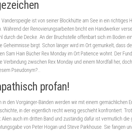
gezeichen
y Vanderspeigle ist von seiner Blockhütte am See in ein richtiges 
. Während der Renovierungsarbeiten bricht ein Handwerker vers
l durch die Decke. An der Bruchstelle offenbart sich im Boden ei
ge Geheimnisse birgt. Schon länger wird im Ort gemunkelt, dass de
en Sam Hain Bücher Rex Monday im Ort Patience wohnt. Der Fund
ine Verbindung zwischen Rex Monday und einem Mordfall her, doch
diesem Pseudonym?…
pathisch profan!
h in den Vorgänger-Bänden werden wir mit einem gemächlichen E
schichte, in der eigentlich recht wenig geschieht konfrontiert. Tr
 Alien auch im dritten Band und zuständig dafür ist vermutlich die 
tungsgabe von Peter Hogan und Steve Parkhouse. Sie fangen un