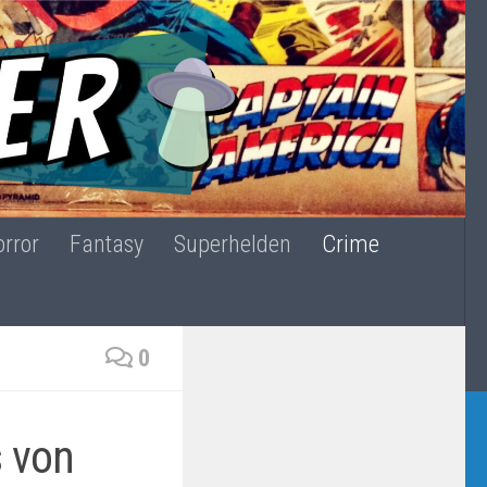
rror
Fantasy
Superhelden
Crime
0
s von