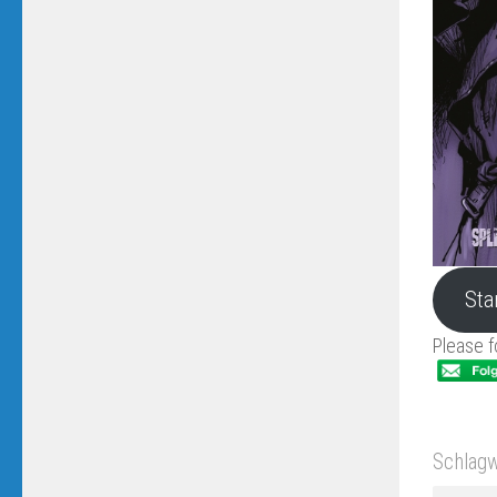
Sta
Please f
Schlagw