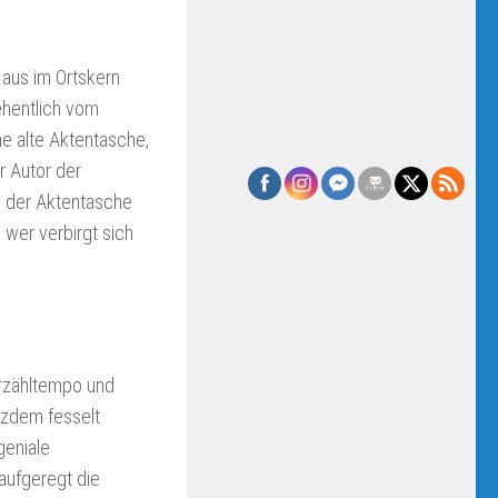
Haus im Ortskern
ehentlich vom
ne alte Aktentasche,
r Autor der
 der Aktentasche
 wer verbirgt sich
rzähltempo und
otzdem fesselt
geniale
aufgeregt die