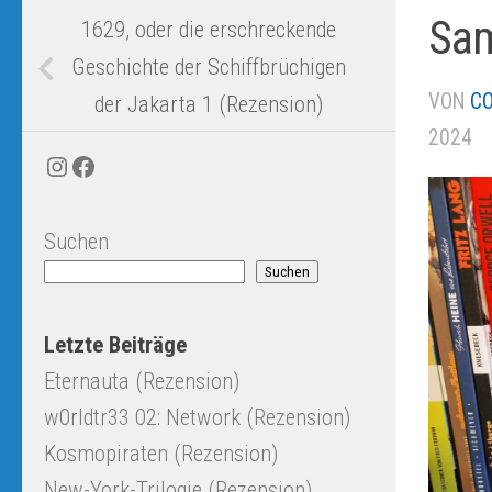
Sam
1629, oder die erschreckende
Geschichte der Schiffbrüchigen
VON
CO
der Jakarta 1 (Rezension)
2024
Instagram
Facebook
Suchen
Suchen
Letzte Beiträge
Eternauta (Rezension)
w0rldtr33 02: Network (Rezension)
Kosmopiraten (Rezension)
New-York-Trilogie (Rezension)