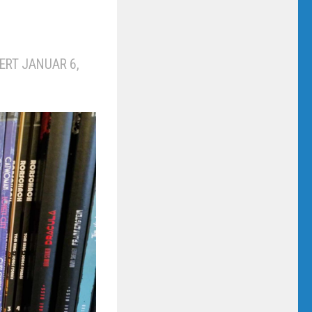
IERT
JANUAR 6,