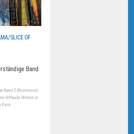
MA/SLICE OF
erständige Band
e Band 2 (Rezension):
ne Riffauds Wirken in
 Paris.