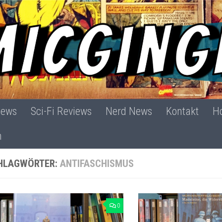
iews
Sci-Fi Reviews
Nerd News
Kontakt
Ho
h
HLAGWÖRTER:
ANTIFASCHISMUS
0