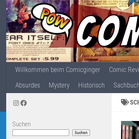
Zum Inhalt springen
Willkommen beim Comicginger
Comic Rev
Absurdes
Mystery
Historisch
Sachbuc
Instagram
Facebook
SC
Suchen
Suchen