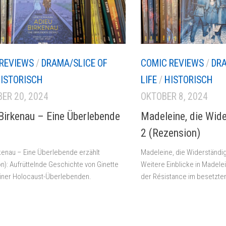
REVIEWS
/
DRAMA/SLICE OF
COMIC REVIEWS
/
DRA
ISTORISCH
LIFE
/
HISTORISCH
ER 20, 2024
OKTOBER 8, 2024
Birkenau – Eine Überlebende
Madeleine, die Wid
2 (Rezension)
kenau – Eine Überlebende erzählt
Madeleine, die Widerständig
n): Aufrüttelnde Geschichte von Ginette
Weitere Einblicke in Madelei
einer Holocaust-Überlebenden.
der Résistance im besetzten