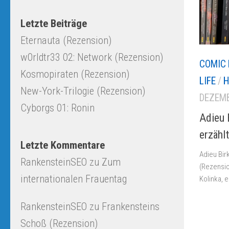
Letzte Beiträge
Eternauta (Rezension)
w0rldtr33 02: Network (Rezension)
COMIC 
Kosmopiraten (Rezension)
LIFE
/
H
New-York-Trilogie (Rezension)
DEZEMB
Cyborgs 01: Ronin
Adieu 
erzählt
Letzte Kommentare
Adieu Bir
RankensteinSEO
zu
Zum
(Rezensio
internationalen Frauentag
Kolinka, 
RankensteinSEO
zu
Frankensteins
Schoß (Rezension)