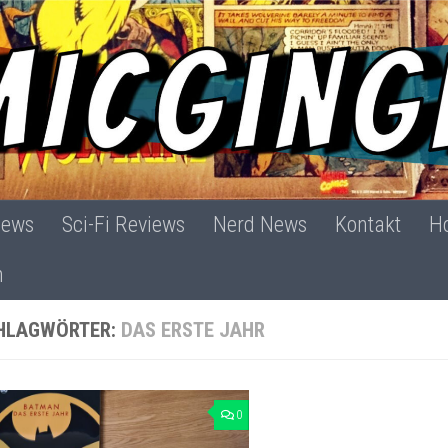
iews
Sci-Fi Reviews
Nerd News
Kontakt
Ho
h
HLAGWÖRTER:
DAS ERSTE JAHR
0