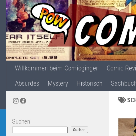
Zum Inhalt springen
Willkommen beim Comicginger
Comic Rev
Absurdes
Mystery
Historisch
Sachbuc
Instagram
Facebook
SC
Suchen
Suchen