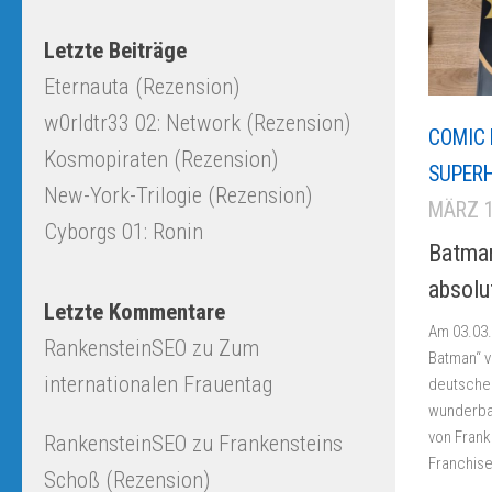
Letzte Beiträge
Eternauta (Rezension)
w0rldtr33 02: Network (Rezension)
COMIC 
Kosmopiraten (Rezension)
SUPER
New-York-Trilogie (Rezension)
MÄRZ 1
Cyborgs 01: Ronin
Batman
absolu
Letzte Kommentare
Am 03.03.
RankensteinSEO
zu
Zum
Batman“ v
internationalen Frauentag
deutschen
wunderbar
von Frank
RankensteinSEO
zu
Frankensteins
Franchise
Schoß (Rezension)