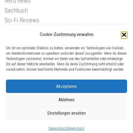
Nerd News
Sachbuch
Sci-Fi Reviews
Superhelden
Cookie-Zustimmung verwalten
Western
Um dir ein optimales Erlebnis zu bieten, verwenden wir Technologien wie Cookies,
um Geräteinformationen zu speichern und/oder darauf zuzugreifen. Wenn du diesen
Technologien zustimmst, können wir Daten wie das Surfverhalten oder eindeutige
IDs auf dieser Website verarbeiten. Wenn du deine Zustimmung nicht erteilst oder
zurückziehst, können bestimmte Merkmale und Funktionen beeinträchtigt werden.
Akzeptieren
Ablehnen
ComicGinger © 2026. Alle Rechte vorbehalten.
Einstellungen ansehen
Präsentiert von
- Entworfen mit dem
Hueman-Theme
Datenschutz
Datenschutz