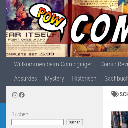
Zum Inhalt springen
Willkommen beim Comicginger
Comic Rev
Absurdes
Mystery
Historisch
Sachbuc
Instagram
Facebook
SC
Suchen
Suchen