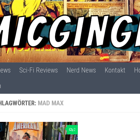
iews
Sci-Fi Reviews
Nerd News
Kontakt
Ho
h
HLAGWÖRTER:
MAD MAX
2