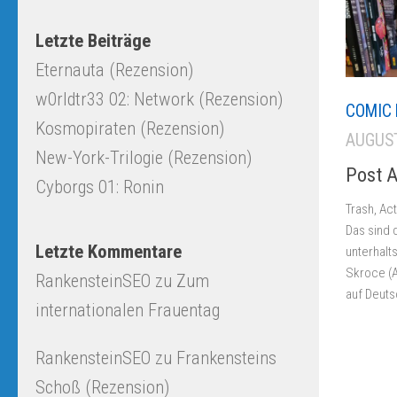
Letzte Beiträge
Eternauta (Rezension)
w0rldtr33 02: Network (Rezension)
COMIC 
Kosmopiraten (Rezension)
AUGUST
New-York-Trilogie (Rezension)
Post A
Cyborgs 01: Ronin
Trash, Act
Das sind 
Letzte Kommentare
unterhalt
Skroce (A
RankensteinSEO
zu
Zum
auf Deuts
internationalen Frauentag
RankensteinSEO
zu
Frankensteins
Schoß (Rezension)