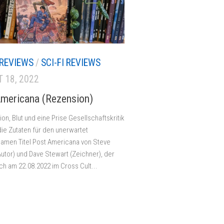
REVIEWS
/
SCI-FI REVIEWS
 18, 2022
mericana (Rezension)
ion, Blut und eine Prise Gesellschaftskritik
die Zutaten für den unerwartet
samen Titel Post Americana von Steve
utor) und Dave Stewart (Zeichner), der
ch am 22.08.2022 im Cross Cult...