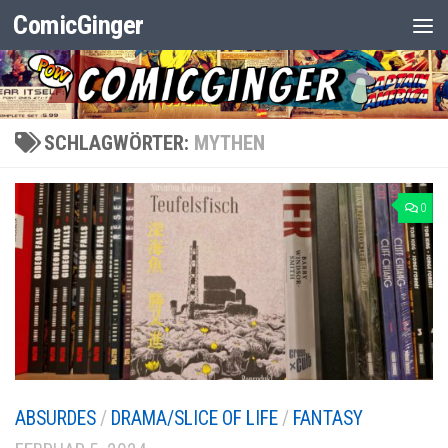
ComicGinger
Zum Inhalt springen
SCHLAGWÖRTER:
MYTHEN
0
ABSURDES
/
DRAMA/SLICE OF LIFE
/
FANTASY