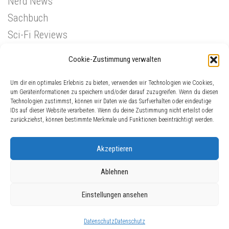
Nerd News
Sachbuch
Sci-Fi Reviews
Superhelden
Cookie-Zustimmung verwalten
Western
Um dir ein optimales Erlebnis zu bieten, verwenden wir Technologien wie Cookies,
um Geräteinformationen zu speichern und/oder darauf zuzugreifen. Wenn du diesen
Technologien zustimmst, können wir Daten wie das Surfverhalten oder eindeutige
IDs auf dieser Website verarbeiten. Wenn du deine Zustimmung nicht erteilst oder
zurückziehst, können bestimmte Merkmale und Funktionen beeinträchtigt werden.
Akzeptieren
Ablehnen
ComicGinger © 2026. Alle Rechte vorbehalten.
Einstellungen ansehen
Präsentiert von
- Entworfen mit dem
Hueman-Theme
Datenschutz
Datenschutz