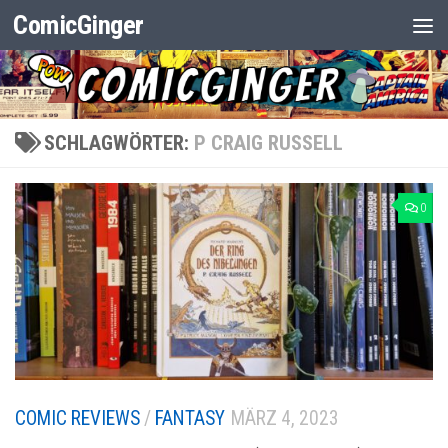
ComicGinger
Zum Inhalt springen
SCHLAGWÖRTER:
P CRAIG RUSSELL
0
COMIC REVIEWS
/
FANTASY
MÄRZ 4, 2023