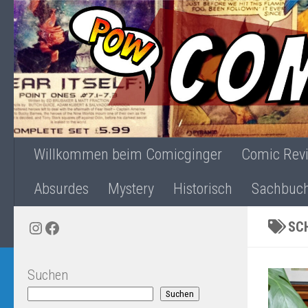
Zum Inhalt springen
Willkommen beim Comicginger
Comic Rev
Absurdes
Mystery
Historisch
Sachbuc
Instagram
Facebook
SC
Suchen
Suchen