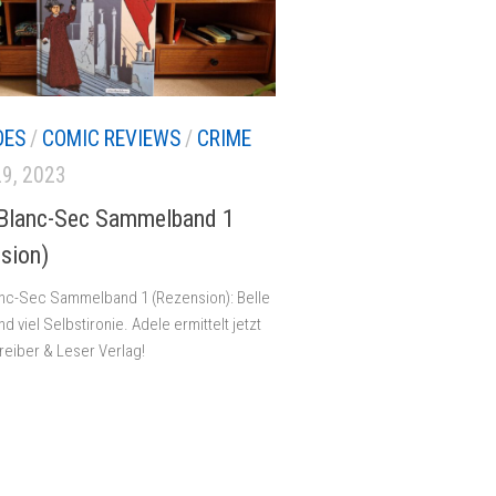
DES
/
COMIC REVIEWS
/
CRIME
9, 2023
Blanc-Sec Sammelband 1
sion)
nc-Sec Sammelband 1 (Rezension): Belle
 viel Selbstironie. Adele ermittelt jetzt
eiber & Leser Verlag!