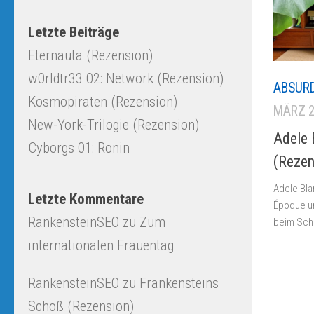
Letzte Beiträge
Eternauta (Rezension)
w0rldtr33 02: Network (Rezension)
ABSUR
Kosmopiraten (Rezension)
MÄRZ 2
New-York-Trilogie (Rezension)
Adele 
Cyborgs 01: Ronin
(Rezen
Adele Bla
Letzte Kommentare
Époque und
RankensteinSEO
zu
Zum
beim Schr
internationalen Frauentag
RankensteinSEO
zu
Frankensteins
Schoß (Rezension)