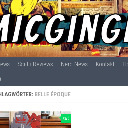
iews
Sci-Fi Reviews
Nerd News
Kontakt
Ho
h
HLAGWÖRTER:
BELLE ÉPOQUE
0