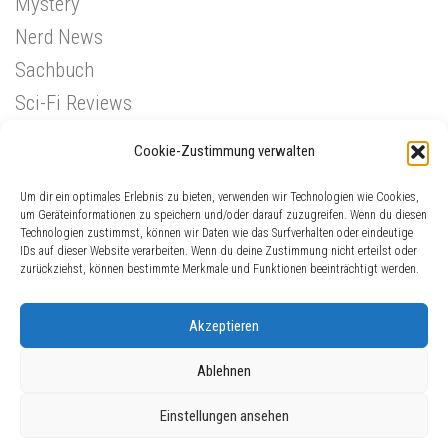
Mystery
Nerd News
Sachbuch
Sci-Fi Reviews
Superhelden
Cookie-Zustimmung verwalten
Western
Um dir ein optimales Erlebnis zu bieten, verwenden wir Technologien wie Cookies,
um Geräteinformationen zu speichern und/oder darauf zuzugreifen. Wenn du diesen
Technologien zustimmst, können wir Daten wie das Surfverhalten oder eindeutige
IDs auf dieser Website verarbeiten. Wenn du deine Zustimmung nicht erteilst oder
zurückziehst, können bestimmte Merkmale und Funktionen beeinträchtigt werden.
Akzeptieren
Ablehnen
ComicGinger © 2026. Alle Rechte vorbehalten.
Einstellungen ansehen
Präsentiert von
- Entworfen mit dem
Hueman-Theme