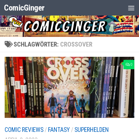
ComicGinger
Zum Inhalt springen
SCHLAGWÖRTER:
CROSSOVER
0
COMIC REVIEWS
/
FANTASY
/
SUPERHELDEN