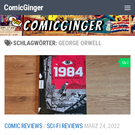
ComicGinger
Zum Inhalt springen
SCHLAGWÖRTER:
GEORGE ORWELL
0
COMIC REVIEWS
/
SCI-FI REVIEWS
MÄRZ 24, 2022