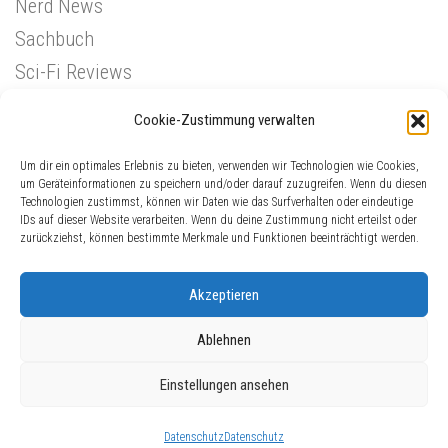
Nerd News
Sachbuch
Sci-Fi Reviews
Superhelden
Cookie-Zustimmung verwalten
Western
Um dir ein optimales Erlebnis zu bieten, verwenden wir Technologien wie Cookies,
um Geräteinformationen zu speichern und/oder darauf zuzugreifen. Wenn du diesen
Technologien zustimmst, können wir Daten wie das Surfverhalten oder eindeutige
IDs auf dieser Website verarbeiten. Wenn du deine Zustimmung nicht erteilst oder
zurückziehst, können bestimmte Merkmale und Funktionen beeinträchtigt werden.
Akzeptieren
Ablehnen
ComicGinger © 2026. Alle Rechte vorbehalten.
Einstellungen ansehen
Präsentiert von
- Entworfen mit dem
Hueman-Theme
Datenschutz
Datenschutz