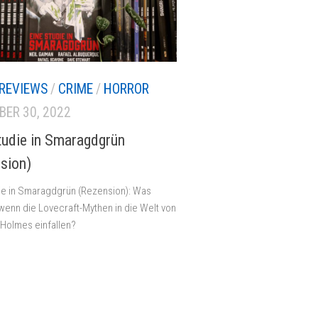
REVIEWS
/
CRIME
/
HORROR
ER 30, 2022
tudie in Smaragdgrün
sion)
ie in Smaragdgrün (Rezension): Was
 wenn die Lovecraft-Mythen in die Welt von
Holmes einfallen?