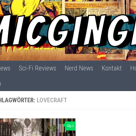
iews
Sci-Fi Reviews
Nerd News
Kontakt
Ho
h
HLAGWÖRTER:
LOVECRAFT
0