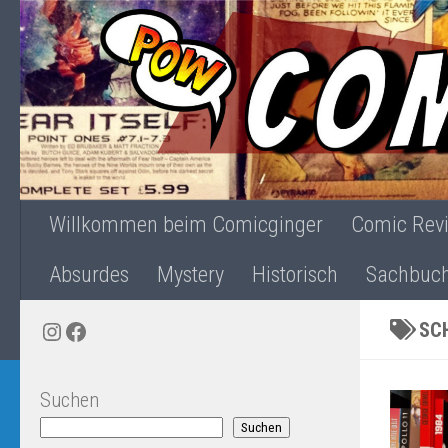
Zum Inhalt springen
Willkommen beim Comicginger
Comic Rev
Absurdes
Mystery
Historisch
Sachbuc
Instagram
Facebook
SC
Suchen
Suchen