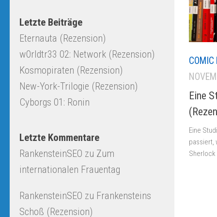
Letzte Beiträge
Eternauta (Rezension)
w0rldtr33 02: Network (Rezension)
COMIC 
Kosmopiraten (Rezension)
NOVEMB
New-York-Trilogie (Rezension)
Eine S
Cyborgs 01: Ronin
(Rezen
Eine Stud
Letzte Kommentare
passiert,
RankensteinSEO
zu
Zum
Sherlock 
internationalen Frauentag
RankensteinSEO
zu
Frankensteins
Schoß (Rezension)