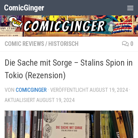
ComicGinger
Zum Inhalt springen
COMIC REVIEWS
/
HISTORISCH
0
Die Sache mit Sorge – Stalins Spion in
Tokio (Rezension)
VON
COMICGINGER
· VERÖFFENTLICHT
AUGUST 19, 2024
·
AKTUALISIERT
AUGUST 19, 2024