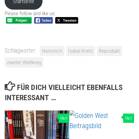
Startseite
Please follow and like us:
Schlagwörter:
Historisch
Isabel Kreitz
Reprodukt
zweiter Weltkrieg
FÜR DICH VIELLEICHT EBENFALLS
INTERESSANT …
0
0