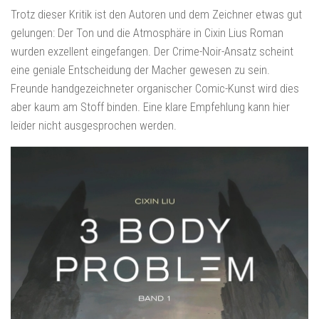
Trotz dieser Kritik ist den Autoren und dem Zeichner etwas gut
gelungen: Der Ton und die Atmosphäre in Cixin Lius Roman
wurden exzellent eingefangen. Der Crime-Noir-Ansatz scheint
eine geniale Entscheidung der Macher gewesen zu sein.
Freunde handgezeichneter organischer Comic-Kunst wird dies
aber kaum am Stoff binden. Eine klare Empfehlung kann hier
leider nicht ausgesprochen werden.