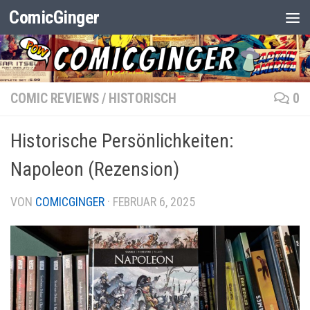
ComicGinger
Zum Inhalt springen
COMIC REVIEWS
/
HISTORISCH
0
Historische Persönlichkeiten:
Napoleon (Rezension)
VON
COMICGINGER
·
FEBRUAR 6, 2025