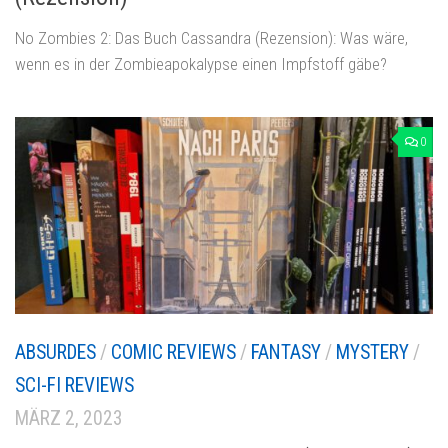
No Zombies 2: Das Buch Cassandra (Rezension): Was wäre,
wenn es in der Zombieapokalypse einen Impfstoff gäbe?
0
ABSURDES
/
COMIC REVIEWS
/
FANTASY
/
MYSTERY
/
SCI-FI REVIEWS
MÄRZ 2, 2023