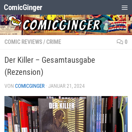
ComicGinger
Zum Inhalt springen
COMIC REVIEWS
/
CRIME
0
Der Killer – Gesamtausgabe
(Rezension)
VON
COMICGINGER
·
JANUAR 21, 2024