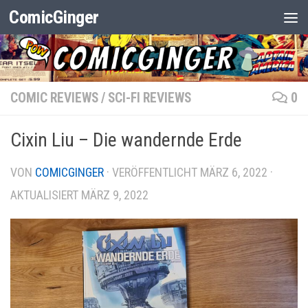
ComicGinger
Zum Inhalt springen
COMIC REVIEWS
/
SCI-FI REVIEWS
0
Cixin Liu – Die wandernde Erde
VON
COMICGINGER
· VERÖFFENTLICHT
MÄRZ 6, 2022
·
AKTUALISIERT
MÄRZ 9, 2022