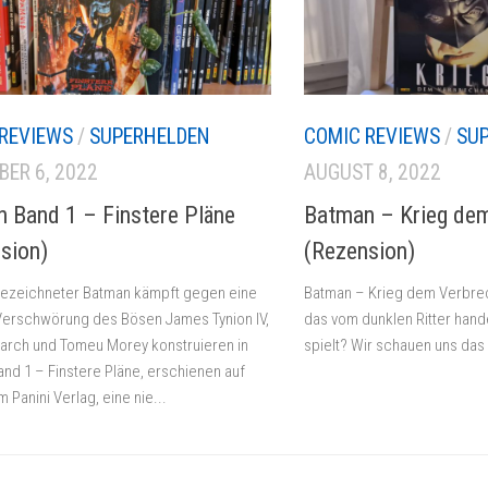
REVIEWS
/
SUPERHELDEN
COMIC REVIEWS
/
SU
ER 6, 2022
AUGUST 8, 2022
 Band 1 – Finstere Pläne
Batman – Krieg de
sion)
(Rezension)
ezeichneter Batman kämpft gegen eine
Batman – Krieg dem Verbrec
Verschwörung des Bösen James Tynion IV,
das vom dunklen Ritter hande
arch und Tomeu Morey konstruieren in
spielt? Wir schauen uns das
nd 1 – Finstere Pläne, erschienen auf
 Panini Verlag, eine nie...