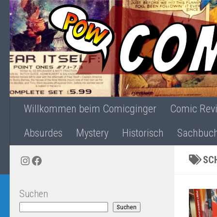
Zum Inhalt springen
Willkommen beim Comicginger
Comic Rev
Absurdes
Mystery
Historisch
Sachbuc
Instagram
Facebook
SC
Suchen
Suchen