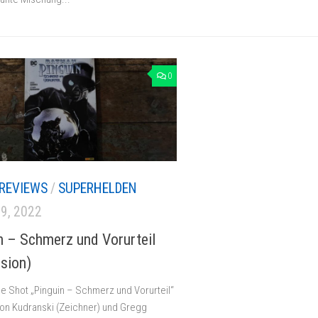
0
REVIEWS
/
SUPERHELDEN
19, 2022
n – Schmerz und Vorurteil
sion)
e Shot „Pinguin – Schmerz und Vorurteil“
on Kudranski (Zeichner) und Gregg