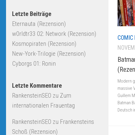
Letzte Beiträge
Eternauta (Rezension)
w0rldtr33 02: Network (Rezension)
COMIC 
Kosmopiraten (Rezension)
NOVEMB
New-York-Trilogie (Rezension)
Batman
Cyborgs 01: Ronin
(Rezen
Modern g
Letzte Kommentare
massive 
RankensteinSEO
zu
Zum
Guillem M
Batman Ba
internationalen Frauentag
Deutsch im
RankensteinSEO
zu
Frankensteins
Schoß (Rezension)