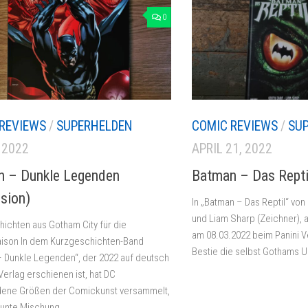
0
REVIEWS
/
SUPERHELDEN
COMIC REVIEWS
/
SU
, 2022
APRIL 21, 2022
 – Dunkle Legenden
Batman – Das Repti
sion)
In „Batman – Das Reptil“ von 
und Liam Sharp (Zeichner), 
ichten aus Gotham City für die
am 08.03.2022 beim Panini V
aison In dem Kurzgeschichten-Band
Bestie die selbst Gothams Un
 Dunkle Legenden“, der 2022 auf deutsch
Verlag erschienen ist, hat DC
dene Größen der Comickunst versammelt,
unte Mischung...