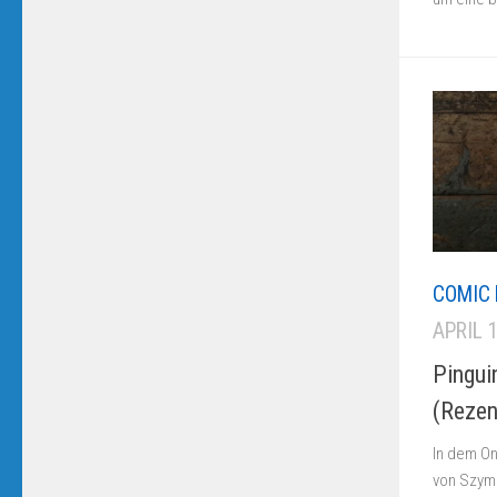
COMIC 
APRIL 
Pingui
(Rezen
In dem On
von Szym