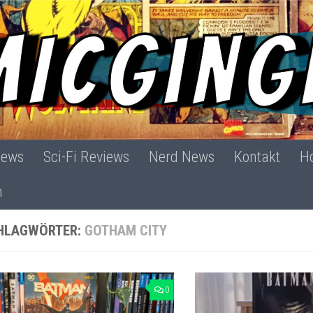
iews
Sci-Fi Reviews
Nerd News
Kontakt
Ho
h
HLAGWÖRTER:
GOTHAM CITY
0