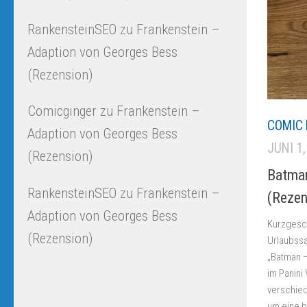
RankensteinSEO
zu
Frankenstein –
Adaption von Georges Bess
(Rezension)
Comicginger
zu
Frankenstein –
COMIC 
Adaption von Georges Bess
JUNI 1
(Rezension)
Batman
RankensteinSEO
zu
Frankenstein –
(Rezen
Adaption von Georges Bess
Kurzgesch
(Rezension)
Urlaubss
„Batman –
im Panini 
verschie
um eine b