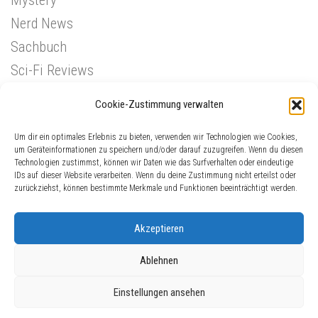
Nerd News
Sachbuch
Sci-Fi Reviews
Superhelden
Cookie-Zustimmung verwalten
Western
Um dir ein optimales Erlebnis zu bieten, verwenden wir Technologien wie Cookies,
um Geräteinformationen zu speichern und/oder darauf zuzugreifen. Wenn du diesen
Technologien zustimmst, können wir Daten wie das Surfverhalten oder eindeutige
IDs auf dieser Website verarbeiten. Wenn du deine Zustimmung nicht erteilst oder
zurückziehst, können bestimmte Merkmale und Funktionen beeinträchtigt werden.
Akzeptieren
Ablehnen
ComicGinger © 2026. Alle Rechte vorbehalten.
Einstellungen ansehen
Präsentiert von
- Entworfen mit dem
Hueman-Theme